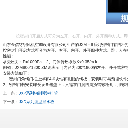
按密封门开启方式可分为左开、右开、内开、外开四种方式。即
山东金信纺织风机空调设备有限公司生产的JXM－II系列密封门有四种
按密封门开启方式可分为左开、右开、内开、外开四种方式。即：人在
性能：
承受压力：P=1000Pa 2、门体传热系数K<0.35/m.k
例如：JXM800*1800 ZM则表示门内径为800*1800的左开、外开式密
安装方法如下：
1、密封门角钢门框上焊有4-6块钻有孔眼的钢板，安装时可与预埋铁
2、密封门若安装咋爱设备器壁上，只需在门洞四周预留螺栓孔，用螺
上一条：
JXP系列钢制喷淋排管
下一条：
JXD系列波型挡水板